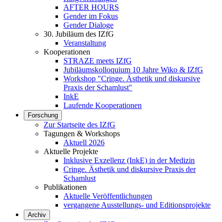
AFTER HOURS
Gender im Fokus
Gender Dialoge
30. Jubiläum des IZfG
Veranstaltung
Kooperationen
STRAZE meets IZfG
Jubiläumskolloquium 10 Jahre Wiko & IZfG
Workshop "Cringe. Ästhetik und diskursive
Praxis der Schamlust"
InkE
Laufende Kooperationen
Forschung
Zur Startseite des IZfG
Tagungen & Workshops
Aktuell 2026
Aktuelle Projekte
Inklusive Exzellenz (InkE) in der Medizin
Cringe. Ästhetik und diskursive Praxis der
Schamlust
Publikationen
Aktuelle Veröffentlichungen
vergangene Ausstellungs- und Editionsprojekte
Archiv