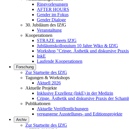
Ringvorlesungen
AFTER HOURS
Gender im Fokus
Gender Dialoge
30. Jubiläum des IZfG
Veranstaltung
Kooperationen
STRAZE meets IZfG
Jubiläumskolloquium 10 Jahre Wiko & IZfG
Workshop "Cringe. Ästhetik und diskursive Praxis
InkE
Laufende Kooperationen
Forschung
Zur Startseite des IZfG
Tagungen & Workshops
Aktuell 2026
Aktuelle Projekte
Inklusive Exzellenz (InkE) in der Medizin
Cringe. Ästhetik und diskursive Praxis der Schaml
Publikationen
Aktuelle Veröffentlichungen
vergangene Ausstellungs- und Editionsprojekte
Archiv
Zur Startseite des IZfG