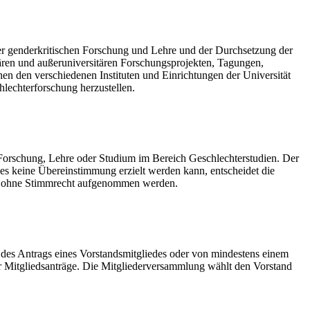
iner genderkritischen Forschung und Lehre und der Durchsetzung der
tären und außeruniversitären Forschungsprojekten, Tagungen,
en den verschiedenen Instituten und Einrichtungen der Universität
echterforschung herzustellen.
n Forschung, Lehre oder Studium im Bereich Geschlechterstudien. Der
ndes keine Übereinstimmung erzielt werden kann, entscheidet die
der ohne Stimmrecht aufgenommen werden.
des Antrags eines Vorstandsmitgliedes oder von mindestens einem
er Mitgliedsanträge. Die Mitgliederversammlung wählt den Vorstand