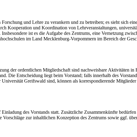
in Forschung und Lehre zu verankern und zu betreiben; es sieht sich e
durch Kooperation und Koordination von Lehrveranstaltungen, universi
Insbesondere ist es die Aufgabe des Zentrums, eine Vernetzung zwisch
hhochschulen im Land Mecklenburg-Vorpommern im Bereich der Geschl
tzung der ordentlichen Mitgliedschaft sind nachweisbare Aktivitäten i
tand. Die Entscheidung liegt beim Vorstand; falls innerhalb des Vorsta
r Universität Greifswald sind, können als korrespondierende Mitglie
 Einladung des Vorstands statt. Zusätzliche Zusammenkünfte bedürfen 
die Vorschläge zur inhaltlichen Konzeption des Zentrums sowie ggf. üb